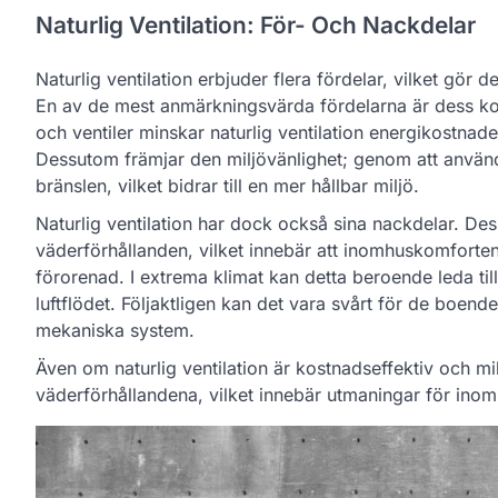
Naturlig Ventilation: För- Och Nackdelar
Naturlig ventilation erbjuder flera fördelar, vilket gör d
En av de mest anmärkningsvärda fördelarna är dess kost
och ventiler minskar naturlig ventilation energikostn
Dessutom främjar den miljövänlighet; genom att använda
bränslen, vilket bidrar till en mer hållbar miljö.
Naturlig ventilation har dock också sina nackdelar. Dess
väderförhållanden, vilket innebär att inomhuskomforten 
förorenad. I extrema klimat kan detta beroende leda ti
luftflödet. Följaktligen kan det vara svårt för de boen
mekaniska system.
Även om naturlig ventilation är kostnadseffektiv och mi
väderförhållandena, vilket innebär utmaningar för inomh