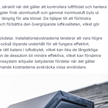
ärskilt när det gäller att kontrollera luftflödet och hantera
ängder frisk utomhusluft och gammal inomhusluft byts ut
plig för alla klimat. De hjälper till att förhindra
och förbättra den övergripande luftkvaliteten, vilket gör
kdelar. Installationskostnaderna tenderar att vara högre
 också löpande underhåll för att fungera effektivt.
rätt balans i luftutbytet, vilket kan öka de långsiktiga
n de dessutom bli mindre effektiva, vilket kan försämra
onssystem erbjuder betydande fördelar när det gäller
kommande kostnaderna avskräcka vissa användare.