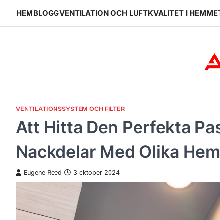
Skip
HEM
BLOGG
VENTILATION OCH LUFTKVALITET I HEMME
to
content
VENTILATIONSSYSTEM OCH FILTER
Att Hitta Den Perfekta P
Nackdelar Med Olika Hem
Eugene Reed
3 oktober 2024