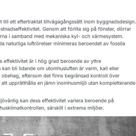
et till ett eftertraktat tillvägagångssätt inom byggnadsdesign.
nadseffektivitet. Genom att förlita sig på fönster, dörrar
aderna i samband med mekaniska kyl- och värmesystem.
 naturliga luftrörelser minimeras beroendet av fossila
 effektivitet är i hög grad beroende av yttre
kan bli lidande om utomhusluften är varm, kall eller
ll obehag, eftersom det finns begränsad kontroll över
de att upprätthålla en jämn inomhusmiljö utan kompletterande
ljövänlig kan dess effektivitet variera beroende på
usklimatkontrollen, särskilt i extrema miljöer.