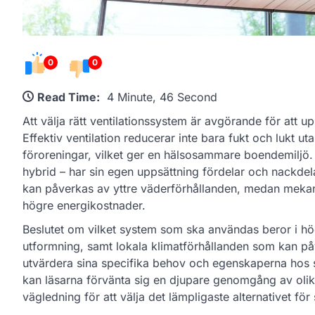
0
0
Read Time:
4 Minute, 46 Second
Att välja rätt ventilationssystem är avgörande för att u
Effektiv ventilation reducerar inte bara fukt och lukt uta
föroreningar, vilket ger en hälsosammare boendemiljö. V
hybrid – har sin egen uppsättning fördelar och nackdela
kan påverkas av yttre väderförhållanden, medan mekani
högre energikostnader.
Beslutet om vilket system som ska användas beror i hög
utformning, samt lokala klimatförhållanden som kan på
utvärdera sina specifika behov och egenskaperna hos sin 
kan läsarna förvänta sig en djupare genomgång av olik
vägledning för att välja det lämpligaste alternativet för 