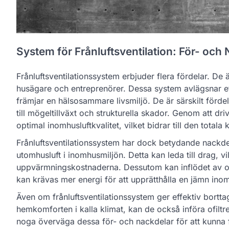
System för Frånluftsventilation: För- och
Frånluftsventilationssystem erbjuder flera fördelar. De ä
husägare och entreprenörer. Dessa system avlägsnar eff
främjar en hälsosammare livsmiljö. De är särskilt fördela
till mögeltillväxt och strukturella skador. Genom att driv
optimal inomhusluftkvalitet, vilket bidrar till den totala
Frånluftsventilationssystem har dock betydande nackdelar
utomhusluft i inomhusmiljön. Detta kan leda till drag,
uppvärmningskostnaderna. Dessutom kan inflödet av okond
kan krävas mer energi för att upprätthålla en jämn ino
Även om frånluftsventilationssystem ger effektiv bortta
hemkomforten i kalla klimat, kan de också införa ofiltrer
noga överväga dessa för- och nackdelar för att kunna f