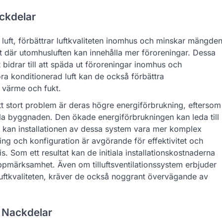
ackdelar
e luft, förbättrar luftkvaliteten inomhus och minskar mängde
imat där utomhusluften kan innehålla mer föroreningar. Dessa
et bidrar till att späda ut föroreningar inomhus och
öra konditionerad luft kan de också förbättra
 värme och fukt.
 Ett stort problem är deras högre energiförbrukning, eftersom
 hela byggnaden. Den ökade energiförbrukningen kan leda till
 kan installationen av dessa system vara mer komplex
ring och konfiguration är avgörande för effektivitet och
s. Som ett resultat kan de initiala installationskostnaderna
ppmärksamhet. Även om tilluftsventilationssystem erbjuder
 luftkvaliteten, kräver de också noggrant övervägande av
h Nackdelar