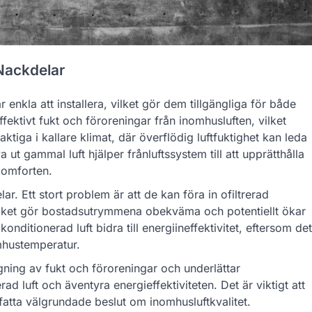
 Nackdelar
r enkla att installera, vilket gör dem tillgängliga för både
ektivt fukt och föroreningar från inomhusluften, vilket
ktiga i kallare klimat, där överflödig luftfuktighet kan leda
a ut gammal luft hjälper frånluftssystem till att upprätthålla
 komforten.
. Ett stort problem är att de kan föra in ofiltrerad
 vilket gör bostadsutrymmena obekväma och potentiellt ökar
itionerad luft bidra till energiineffektivitet, eftersom det
mhustemperatur.
gning av fukt och föroreningar och underlättar
ad luft och äventyra energieffektiviteten. Det är viktigt att
atta välgrundade beslut om inomhusluftkvalitet.