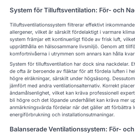
System för Tilluftsventilation: För- och N
Tilluftsventilationssystem filtrerar effektivt inkommand
allergener, vilket är särskilt fördelaktigt i varmare kl
system främjar ett kontinuerligt flöde av frisk luft, vilk
upprätthålla en hälsosammare livsmiljö. Genom att tillf
komfortnivåerna i utrymmen som annars kan hålla kvar
System för tilluftsventilation har dock sina nackdelar.
de ofta är beroende av fläktar för att fördela luften i
högre elräkningar, särskilt under högsäsong. Dessutom
jämfört med andra ventilationsalternativ. Korrekt place
ändamålsenlighet, vilket kan kräva professionell experti
bli högre och det löpande underhållet kan kräva mer u
anmärkningsvärda fördelar när det gäller att förbättra
energiförbrukning och installationsutmaningar.
Balanserade Ventilationssystem: För- oc