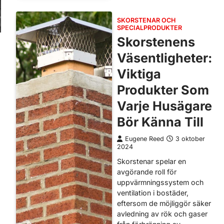
SKORSTENAR OCH
SPECIALPRODUKTER
Skorstenens
Väsentligheter:
Viktiga
Produkter Som
Varje Husägare
Bör Känna Till
Eugene Reed
3 oktober
2024
Skorstenar spelar en
avgörande roll för
uppvärmningssystem och
ventilation i bostäder,
eftersom de möjliggör säker
avledning av rök och gaser