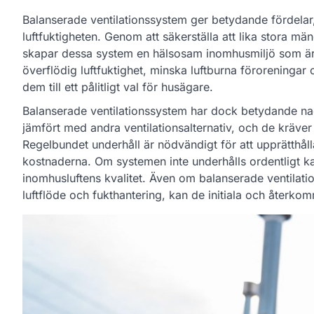
Balanserade ventilationssystem ger betydande fördelar, s
luftfuktigheten. Genom att säkerställa att lika stora m
skapar dessa system en hälsosam inomhusmiljö som är läm
överflödig luftfuktighet, minska luftburna föroreningar 
dem till ett pålitligt val för husägare.
Balanserade ventilationssystem har dock betydande nac
jämfört med andra ventilationsalternativ, och de kräver
Regelbundet underhåll är nödvändigt för att upprätthålla 
kostnaderna. Om systemen inte underhålls ordentligt ka
inomhusluftens kvalitet. Även om balanserade ventilati
luftflöde och fukthantering, kan de initiala och åter