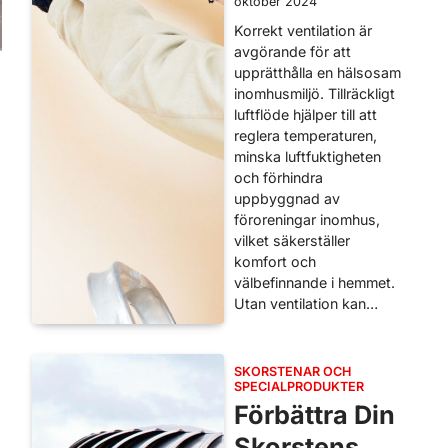
oktober 2024
Korrekt ventilation är
avgörande för att
upprätthålla en hälsosam
inomhusmiljö. Tillräckligt
luftflöde hjälper till att
reglera temperaturen,
minska luftfuktigheten
och förhindra
uppbyggnad av
föroreningar inomhus,
vilket säkerställer
komfort och
välbefinnande i hemmet.
Utan ventilation kan…
SKORSTENAR OCH
SPECIALPRODUKTER
Förbättra Din
Skorstens