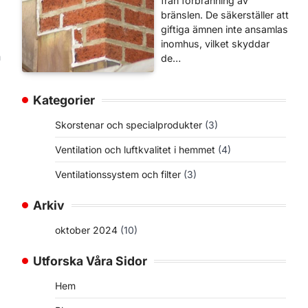
från förbränning av
bränslen. De säkerställer att
giftiga ämnen inte ansamlas
inomhus, vilket skyddar
n
de…
Kategorier
Skorstenar och specialprodukter
(3)
Ventilation och luftkvalitet i hemmet
(4)
Ventilationssystem och filter
(3)
Arkiv
oktober 2024
(10)
Utforska Våra Sidor
Hem