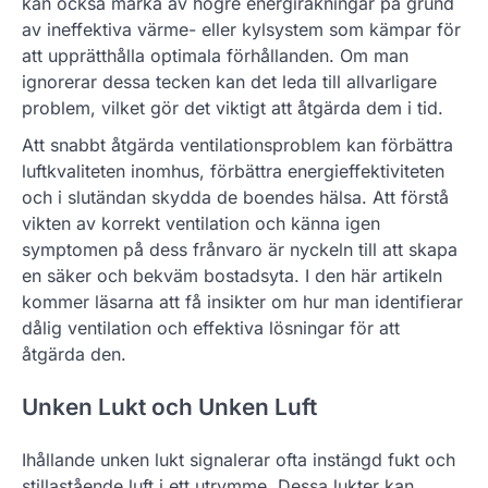
kan också märka av högre energiräkningar på grund
av ineffektiva värme- eller kylsystem som kämpar för
att upprätthålla optimala förhållanden. Om man
ignorerar dessa tecken kan det leda till allvarligare
problem, vilket gör det viktigt att åtgärda dem i tid.
Att snabbt åtgärda ventilationsproblem kan förbättra
luftkvaliteten inomhus, förbättra energieffektiviteten
och i slutändan skydda de boendes hälsa. Att förstå
vikten av korrekt ventilation och känna igen
symptomen på dess frånvaro är nyckeln till att skapa
en säker och bekväm bostadsyta. I den här artikeln
kommer läsarna att få insikter om hur man identifierar
dålig ventilation och effektiva lösningar för att
åtgärda den.
Unken Lukt och Unken Luft
Ihållande unken lukt signalerar ofta instängd fukt och
stillastående luft i ett utrymme. Dessa lukter kan