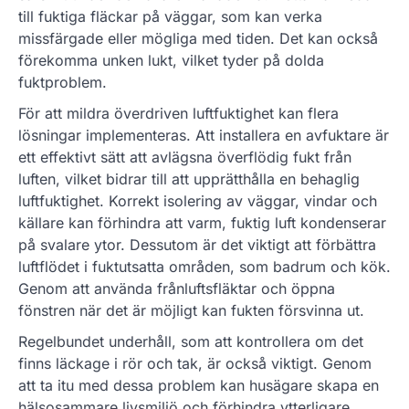
till fuktiga fläckar på väggar, som kan verka
missfärgade eller mögliga med tiden. Det kan också
förekomma unken lukt, vilket tyder på dolda
fuktproblem.
För att mildra överdriven luftfuktighet kan flera
lösningar implementeras. Att installera en avfuktare är
ett effektivt sätt att avlägsna överflödig fukt från
luften, vilket bidrar till att upprätthålla en behaglig
luftfuktighet. Korrekt isolering av väggar, vindar och
källare kan förhindra att varm, fuktig luft kondenserar
på svalare ytor. Dessutom är det viktigt att förbättra
luftflödet i fuktutsatta områden, som badrum och kök.
Genom att använda frånluftsfläktar och öppna
fönstren när det är möjligt kan fukten försvinna ut.
Regelbundet underhåll, som att kontrollera om det
finns läckage i rör och tak, är också viktigt. Genom
att ta itu med dessa problem kan husägare skapa en
hälsosammare livsmiljö och förhindra ytterligare