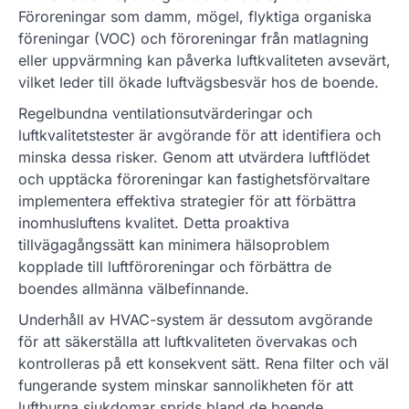
Föroreningar som damm, mögel, flyktiga organiska
föreningar (VOC) och föroreningar från matlagning
eller uppvärmning kan påverka luftkvaliteten avsevärt,
vilket leder till ökade luftvägsbesvär hos de boende.
Regelbundna ventilationsutvärderingar och
luftkvalitetstester är avgörande för att identifiera och
minska dessa risker. Genom att utvärdera luftflödet
och upptäcka föroreningar kan fastighetsförvaltare
implementera effektiva strategier för att förbättra
inomhusluftens kvalitet. Detta proaktiva
tillvägagångssätt kan minimera hälsoproblem
kopplade till luftföroreningar och förbättra de
boendes allmänna välbefinnande.
Underhåll av HVAC-system är dessutom avgörande
för att säkerställa att luftkvaliteten övervakas och
kontrolleras på ett konsekvent sätt. Rena filter och väl
fungerande system minskar sannolikheten för att
luftburna sjukdomar sprids bland de boende.