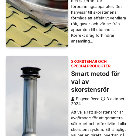
och säkerhet för
förbränningsapparater. Det
hänvisar till skorstenens
förmåga att effektivt ventilera
rök, gaser och värme från
apparaten till utomhus.
Korrekt drag förhindrar
ansamling…
SKORSTENAR OCH
SPECIALPRODUKTER
Smart metod för
val av
skorstensrör
Eugene Reed
3 oktober
2024
Att välja rätt skorstensrör är
avgörande för att garantera
säkerhet och effektivitet i alla
skorstenssystem. Ett lämpligt
val har en direkt inverkan på