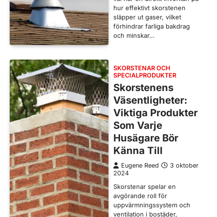
hur effektivt skorstenen
släpper ut gaser, vilket
förhindrar farliga bakdrag
och minskar…
SKORSTENAR OCH
SPECIALPRODUKTER
Skorstenens
Väsentligheter:
Viktiga Produkter
Som Varje
Husägare Bör
Känna Till
Eugene Reed
3 oktober
2024
Skorstenar spelar en
avgörande roll för
uppvärmningssystem och
ventilation i bostäder,