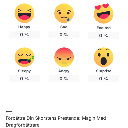
Happy
Sad
Excited
0
%
0
%
0
%
Sleepy
Angry
Surprise
0
%
0
%
0
%
Inläggsnavigering
⟵
Förbättra Din Skorstens Prestanda: Magin Med
Dragförbättrare