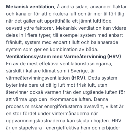
Mekanisk ventilation
, å andra sidan, använder fläktar
och kanaler för att cirkulera luft och är mer tillförlitlig
när det gäller att upprätthålla ett jämnt luftflöde,
oavsett yttre faktorer. Mekanisk ventilation kan vidare
delas in i flera typer, till exempel system med enbart
frånluft, system med enbart tilluft och balanserade
system som ger en kombination av båda.
Ventilationssystem med Värmeåtervinning (HRV)
En av de mest effektiva ventilationslösningarna,
särskilt i kallare klimat som i Sverige, är
värmeåtervinningsventilation
(HRV)
. Detta system
byter inte bara ut dålig luft mot frisk luft, utan
återvinner också värmen från den utgående luften för
att värma upp den inkommande luften. Denna
process minskar energiförlusterna avsevärt, vilket är
en stor fördel under vintermånaderna när
uppvärmningskostnaderna kan skjuta i höjden. HRV
är en stapelvara i energieffektiva hem och erbjuder