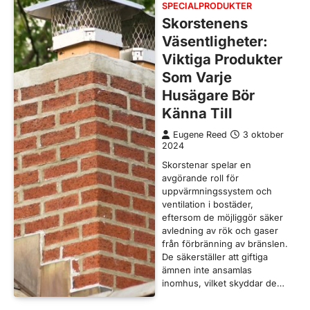
SPECIALPRODUKTER
Skorstenens
Väsentligheter:
Viktiga Produkter
Som Varje
Husägare Bör
Känna Till
Eugene Reed
3 oktober
2024
Skorstenar spelar en
avgörande roll för
uppvärmningssystem och
ventilation i bostäder,
eftersom de möjliggör säker
avledning av rök och gaser
från förbränning av bränslen.
De säkerställer att giftiga
ämnen inte ansamlas
inomhus, vilket skyddar de…