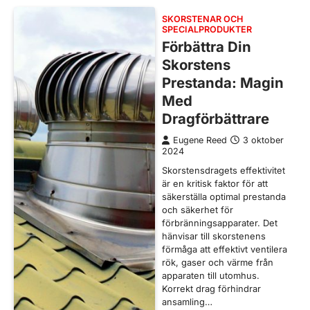
SKORSTENAR OCH
SPECIALPRODUKTER
Förbättra Din
Skorstens
Prestanda: Magin
Med
Dragförbättrare
Eugene Reed
3 oktober
2024
Skorstensdragets effektivitet
är en kritisk faktor för att
säkerställa optimal prestanda
och säkerhet för
förbränningsapparater. Det
hänvisar till skorstenens
förmåga att effektivt ventilera
rök, gaser och värme från
apparaten till utomhus.
Korrekt drag förhindrar
ansamling…