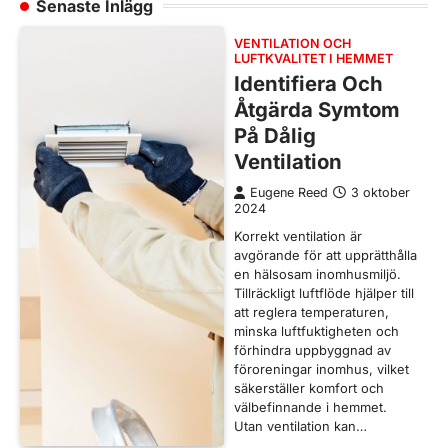
Senaste Inlägg
VENTILATION OCH
LUFTKVALITET I HEMMET
Identifiera Och
Åtgärda Symtom
På Dålig
Ventilation
Eugene Reed
3 oktober
2024
Korrekt ventilation är
avgörande för att upprätthålla
en hälsosam inomhusmiljö.
Tillräckligt luftflöde hjälper till
att reglera temperaturen,
minska luftfuktigheten och
förhindra uppbyggnad av
föroreningar inomhus, vilket
säkerställer komfort och
välbefinnande i hemmet.
Utan ventilation kan…