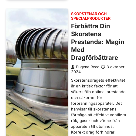
SKORSTENAR OCH
SPECIALPRODUKTER
Förbättra Din
Skorstens
Prestanda: Magin
Med
Dragförbättrare
Eugene Reed
3 oktober
2024
Skorstensdragets effektivitet
är en kritisk faktor för att
säkerställa optimal prestanda
och säkerhet för
förbränningsapparater. Det
hänvisar till skorstenens
förmåga att effektivt ventilera
rök, gaser och värme från
apparaten till utomhus.
Korrekt drag förhindrar