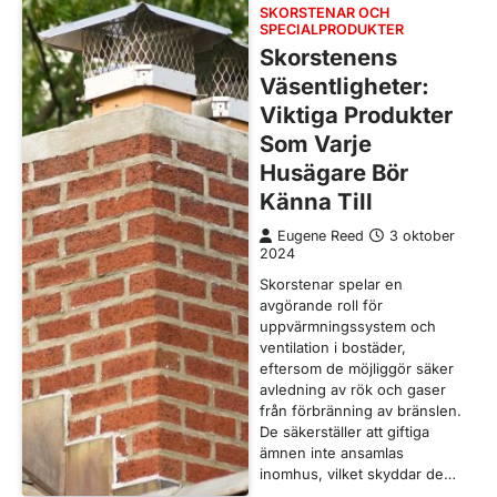
SKORSTENAR OCH
SPECIALPRODUKTER
Skorstenens
Väsentligheter:
Viktiga Produkter
Som Varje
Husägare Bör
Känna Till
Eugene Reed
3 oktober
2024
Skorstenar spelar en
avgörande roll för
uppvärmningssystem och
ventilation i bostäder,
eftersom de möjliggör säker
avledning av rök och gaser
från förbränning av bränslen.
De säkerställer att giftiga
ämnen inte ansamlas
inomhus, vilket skyddar de…